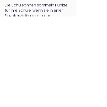
Die Schüler:innen sammeln Punkte
für ihre Schule, wenn s
ie in einer
Einzeldisziplin oder in der
Mehrkampfwertung eine Platzierung
unter den ersten 8 erreichen. Platz 1
= 8 Punkte, Platz 2 = 7 Pun
kte, …,
Platz 8 = 1 Punkt. Für eine Schule
werden alle gesammelten Punkte
der jeweiligen Schüler:innen addiert
und als Score für die Schule
ausgewiesen. Die Schule mit dem
höchsten Score erhält 300 Euro für
schulisches Sportmaterial, die mit
dem zweithöchsten Score 200 Euro
und die mit dem dritthöchsten 100
Euro.
Gibt es Möglichkeit zur
Verpflegung vor Ort?